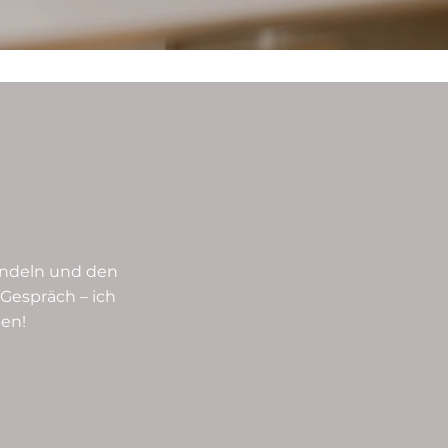
andeln und den
 Gespräch – ich
en!