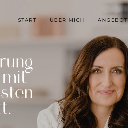
START
ÜBER MICH
ANGEBOT
rung
 mit
rsten
t.